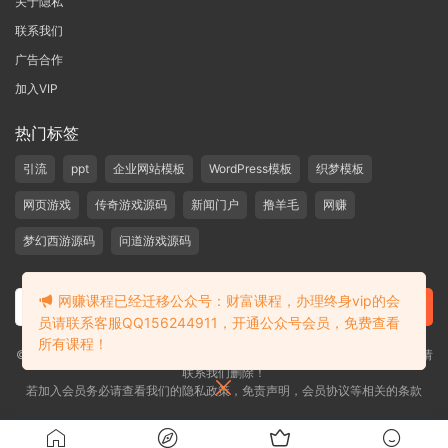
关于隐私
联系我们
广告合作
加入VIP
热门标签
引流
ppt
企业网站模板
WordPress模板
织梦模板
网页游戏
传奇游戏源码
新闻门户
撸羊毛
网赚
梦幻西游源码
问道游戏源码
网赚课程已经迁移公众号：财富课程，办理终身vip的会
员请联系客服QQ156244911，开通公众号会员，免费查看
所有课程！
©2019-2020 愁资源 站内大部分资源收集于网络，若侵犯了您的合法权益，请
联系我们删除！
若加入会员务必请查看我们的隐私政策，免责声明，会员协议等相关的条款