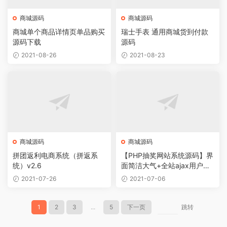
商城源码
商城源码
商城单个商品详情页单品购买
瑞士手表 通用商城货到付款
源码下载
源码
2021-08-26
2021-08-23
商城源码
商城源码
拼团返利电商系统（拼返系
【PHP抽奖网站系统源码】界
统）v2.6
面简洁大气+全站ajax用户体
验良好+带留言板功能
2021-07-26
2021-07-06
1
2
3
...
5
下一页
跳转