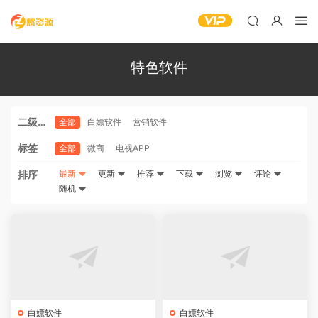
特色软件
二级分
全部
白嫖软件
营销软件
类
标签
全部
微商
电视APP
排序
最新
更新
推荐
下载
浏览
评论
随机
白嫖软件
白嫖软件