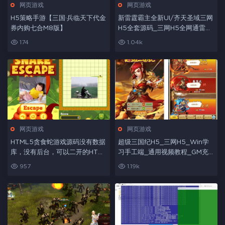
网页游戏
网页游戏
H5策略手游【三国·兵临天下代金
新雷霆霸主全新UI/齐天圣域三网
券内购七合M8版】
H5全套源码_三网H5全网通雷霆
传奇手游_服务端_前端_表格
174
1.04k
网页游戏
网页游戏
HTML5贪食蛇游戏源码没有数据
超级三国纪H5_三网H5_Win学
库，没有后台，可以二开的HTM
习手工端_通用视频教程_GM充
L源码
值物品后台
957
1.19k