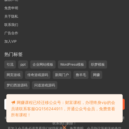
免责申明
关于隐私
联系我们
广告合作
加入VIP
热门标签
引流
ppt
企业网站模板
WordPress模板
织梦模板
网页游戏
传奇游戏源码
新闻门户
撸羊毛
网赚
梦幻西游源码
问道游戏源码
网赚课程已经迁移公众号：财富课程，办理终身vip的会
员请联系客服QQ156244911，开通公众号会员，免费查看
所有课程！
©2019-2020 愁资源 站内大部分资源收集于网络，若侵犯了您的合法权益，请
联系我们删除！
若加入会员务必请查看我们的隐私政策，免责声明，会员协议等相关的条款