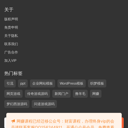
关于
版权声明
免责申明
关于隐私
联系我们
广告合作
加入VIP
热门标签
引流
ppt
企业网站模板
WordPress模板
织梦模板
网页游戏
传奇游戏源码
新闻门户
撸羊毛
网赚
梦幻西游源码
问道游戏源码
网赚课程已经迁移公众号：财富课程，办理终身vip的会
员请联系客服QQ156244911，开通公众号会员，免费查看