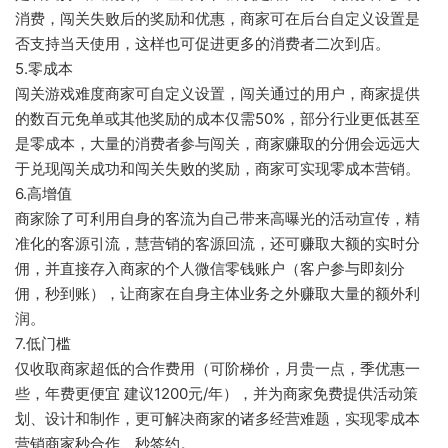
消费，闯关失败后的奖励和优惠，商家可在后台自定义设置是
否支持当天使用，这样也可促进更多的消费者二次到店。
5.零成本
闯关游戏难度商家可自定义设置，闯关通过的用户，商家提供
的数百元免单或其他奖励的成本仅需50%，部分行业更低甚至
是零成本，大量的消费者参与闯关，商家赚取的分佣会远远大
于兑现闯关成功和闯关失败的奖励，商家可实现零成本营销。
6.高增值
商家除了可利用自身的客流为自己带来高曝光的活动宣传，精
准化的客源引流，慧营销的客源回流，还可赚取大额的实时分
佣，并直接存入商家的个人微信零钱账户（客户参与即刻分
佣，秒到账），让商家在自身主体业务之外赚取大量的额外利
润。
7.低门槛
仅收取商家超低的合作费用（可阶梯价，月贵一点，季优惠一
些，年费更便宜 建议1200元/年），并为商家免费提供活动策
划、设计和制作，更可解决商家的诸多经营难题，实现零成本
营销商家秒合作、秒签约。