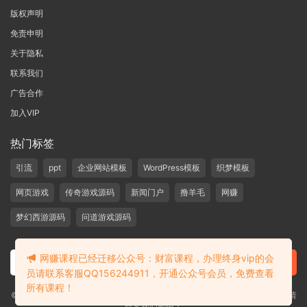
版权声明
免责申明
关于隐私
联系我们
广告合作
加入VIP
热门标签
引流
ppt
企业网站模板
WordPress模板
织梦模板
网页游戏
传奇游戏源码
新闻门户
撸羊毛
网赚
梦幻西游源码
问道游戏源码
网赚课程已经迁移公众号：财富课程，办理终身vip的会
员请联系客服QQ156244911，开通公众号会员，免费查看
所有课程！
©2019-2020 愁资源 站内大部分资源收集于网络，若侵犯了您的合法权益，请