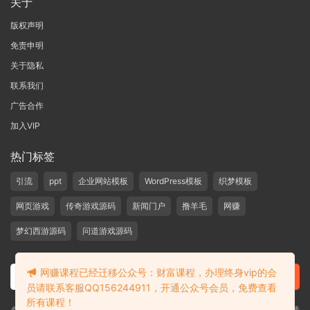
关于
版权声明
免责申明
关于隐私
联系我们
广告合作
加入VIP
热门标签
引流
ppt
企业网站模板
WordPress模板
织梦模板
网页游戏
传奇游戏源码
新闻门户
撸羊毛
网赚
梦幻西游源码
问道游戏源码
网赚课程已经迁移公众号：财富课程，办理终身vip的会
员请联系客服QQ156244911，开通公众号会员，免费查看
所有课程！
©2019-2020 愁资源 站内大部分资源收集于网络，若侵犯了您的合法权益，请