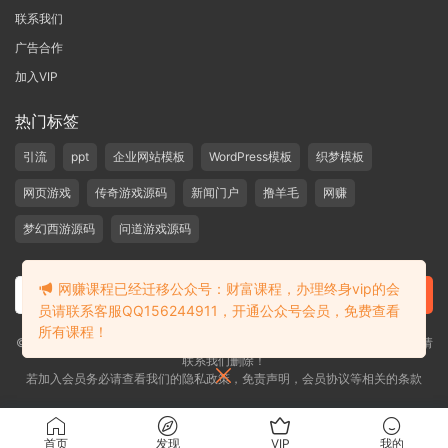
联系我们
广告合作
加入VIP
热门标签
引流
ppt
企业网站模板
WordPress模板
织梦模板
网页游戏
传奇游戏源码
新闻门户
撸羊毛
网赚
梦幻西游源码
问道游戏源码
网赚课程已经迁移公众号：财富课程，办理终身vip的会
员请联系客服QQ156244911，开通公众号会员，免费查看
所有课程！
©2019-2020 愁资源 站内大部分资源收集于网络，若侵犯了您的合法权益，请
联系我们删除！
若加入会员务必请查看我们的隐私政策，免责声明，会员协议等相关的条款
首页
发现
VIP
我的