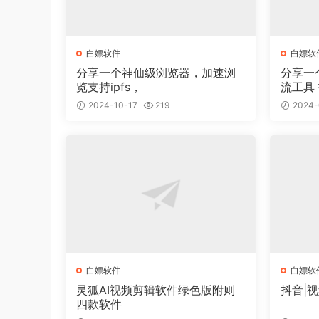
白嫖软件
白嫖软
分享一个神仙级浏览器，加速浏
分享一
览支持ipfs，
流工具 抖音截流软件 不封号 无
痕
2024-10-17
219
2024-
白嫖软件
白嫖软
灵狐AI视频剪辑软件绿色版附则
抖音|
四款软件