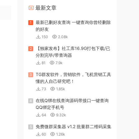
最新文章
最新已删好友查询 一键查询你曾经删除
1
的好友
150
2.08k
【独家发布】社工库16.9G打包下载/已
2
分割完毕/带查询器
81
7.9k
TG群发软件，营销软件，飞机营销工具
3
懂的人自己研究吧！
73
1.85k
在线Q绑在线查询源码带接口一键查询
4
QQ绑定手机号
64
9.32k
免费微群采集器 v1.2 批量群二维码采集
5
60
1.26k