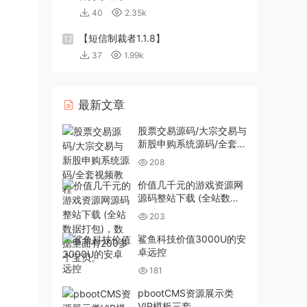
40
2.35k
【短信制裁者1.1.8】
12
37
1.99k
最新文章
股票交易源码/大宗交易与
新股申购系统源码/全套视
频教程
208
价值几千元的游戏资源网
源码整站下载 (全站数据
打包)，数据里面有200多
203
个宝贝。
鲨鱼科技价值3000U的安
卓远控
181
pbootCMS资源展示类
VIP模板三套