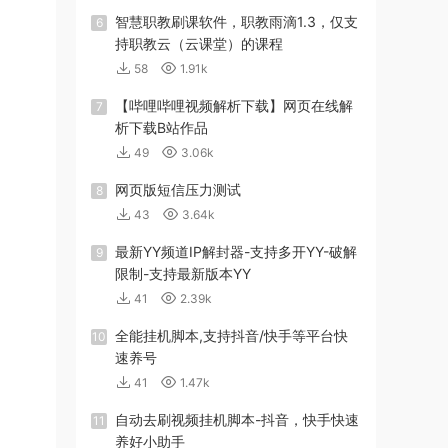
智慧职教刷课软件，职教雨滴1.3，仅支
6
持职教云（云课堂）的课程
58
1.91k
【哔哩哔哩视频解析下载】网页在线解
7
析下载B站作品
49
3.06k
网页版短信压力测试
8
43
3.64k
最新YY频道IP解封器-支持多开YY-破解
9
限制-支持最新版本YY
41
2.39k
全能挂机脚本,支持抖音/快手等平台快
10
速养号
41
1.47k
自动去刷视频挂机脚本-抖音，快手快速
11
养好小助手