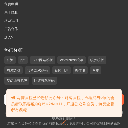
免责申明
关于隐私
联系我们
广告合作
加入VIP
热门标签
引流
ppt
企业网站模板
WordPress模板
织梦模板
网页游戏
传奇游戏源码
新闻门户
撸羊毛
网赚
梦幻西游源码
问道游戏源码
网赚课程已经迁移公众号：财富课程，办理终身vip的会
员请联系客服QQ156244911，开通公众号会员，免费查看
所有课程！
©2019-2020 愁资源 站内大部分资源收集于网络，若侵犯了您的合法权益，请
联系我们删除！
若加入会员务必请查看我们的隐私政策，免责声明，会员协议等相关的条款