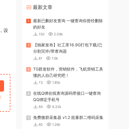
最新文章
最新已删好友查询 一键查询你曾经删除
1
的好友
，设
150
2.08k
【独家发布】社工库16.9G打包下载/已
2
分割完毕/带查询器
81
7.9k
TG群发软件，营销软件，飞机营销工具
3
懂的人自己研究吧！
73
1.85k
在线Q绑在线查询源码带接口一键查询
4
引
QQ绑定手机号
64
9.32k
免费微群采集器 v1.2 批量群二维码采集
5
60
1.26k