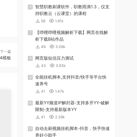
智慧职教刷课软件，职教雨滴1.3，仅支
6
持职教云（云课堂）的课程
58
1.91k
【哔哩哔哩视频解析下载】网页在线解
7
析下载B站作品
49
3.06k
下一篇
.4模板
网页版短信压力测试
8
43
3.63k
全能挂机脚本,支持抖音/快手等平台快
9
速养号
41
1.47k
最新YY频道IP解封器-支持多开YY-破解
10
限制-支持最新版本YY
41
2.39k
自动去刷视频挂机脚本-抖音，快手快速
11
养好小助手