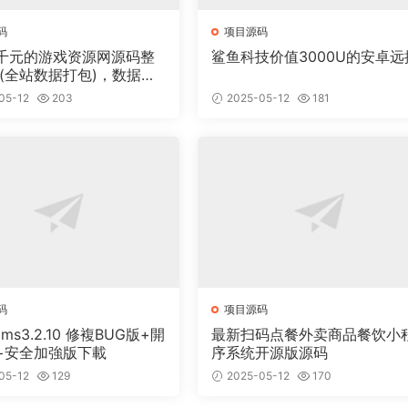
码
项目源码
千元的游戏资源网源码整
鲨鱼科技价值3000U的安卓远
 (全站数据打包)，数据里
00多个宝贝。
05-12
203
2025-05-12
181
码
项目源码
cms3.2.10 修複BUG版+開
最新扫码点餐外卖商品餐饮小
+安全加強版下載
序系统开源版源码
05-12
129
2025-05-12
170