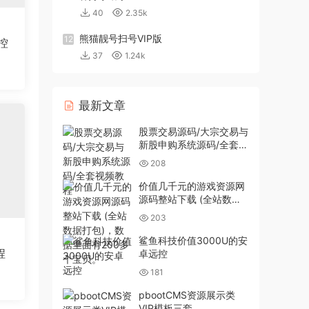
40
2.35k
熊猫靓号扫号VIP版
12
控
37
1.24k
最新文章
股票交易源码/大宗交易与
新股申购系统源码/全套视
频教程
208
价值几千元的游戏资源网
源码整站下载 (全站数据
打包)，数据里面有200多
203
个宝贝。
鲨鱼科技价值3000U的安
程
卓远控
181
pbootCMS资源展示类
VIP模板三套