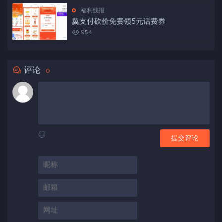
福利线报
翼支付砍价免费领5元话费券
954
评论
0
提交评论