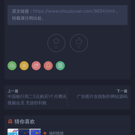
原文链接：
https://www.chouziyuan.com/8834.html
，
转载请注明出处。
0
0
上一篇
下一篇
中国银行周二5元购买1个月腾讯
广告图片在线制作网站源码
视频会员 充值秒到账
猜你喜欢
福利线报