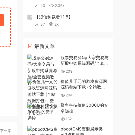
40
2.36k
【短信制裁者1.1.8】
12
37
2k
引
最新文章
股票交易源码/大宗交易与
新股申购系统源码/全套视
频教程
209
价值几千元的游戏资源网
源码整站下载 (全站数据
打包)，数据里面有200多
204
个宝贝。
鲨鱼科技价值3000U的安
卓远控
182
pbootCMS资源展示类
下一篇
VIP模板三套