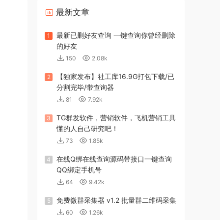
最新文章
最新已删好友查询 一键查询你曾经删除
1
的好友
150
2.08k
【独家发布】社工库16.9G打包下载/已
2
分割完毕/带查询器
81
7.92k
TG群发软件，营销软件，飞机营销工具
3
懂的人自己研究吧！
73
1.85k
在线Q绑在线查询源码带接口一键查询
4
QQ绑定手机号
64
9.42k
免费微群采集器 v1.2 批量群二维码采集
5
60
1.26k