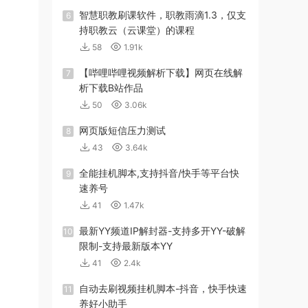
智慧职教刷课软件，职教雨滴1.3，仅支
6
持职教云（云课堂）的课程
58
1.91k
【哔哩哔哩视频解析下载】网页在线解
7
析下载B站作品
50
3.06k
网页版短信压力测试
8
43
3.64k
全能挂机脚本,支持抖音/快手等平台快
9
速养号
41
1.47k
最新YY频道IP解封器-支持多开YY-破解
10
限制-支持最新版本YY
41
2.4k
自动去刷视频挂机脚本-抖音，快手快速
11
养好小助手