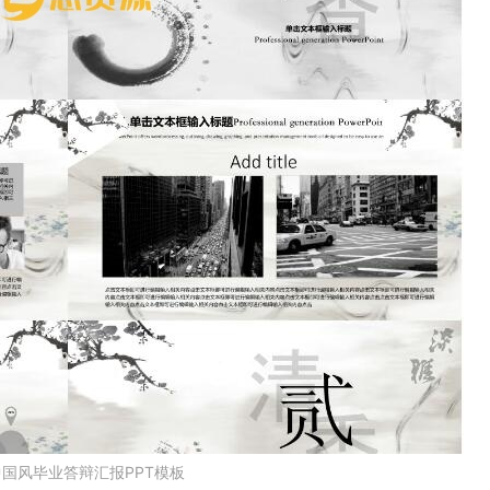
国风毕业答辩汇报PPT模板