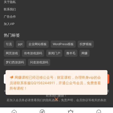
关于隐私
联系我们
广告合作
加入VIP
热门标签
引流
ppt
企业网站模板
WordPress模板
织梦模板
网页游戏
传奇游戏源码
新闻门户
撸羊毛
网赚
梦幻西游源码
问道游戏源码
网赚课程已经迁移公众号：财富课程，办理终身vip的会
员请联系客服QQ156244911，开通公众号会员，免费查看
所有课程！
©2019-2020 愁资源 站内大部分资源收集于网络，若侵犯了您的合法权益，请
联系我们删除！
若加入会员务必请查看我们的隐私政策，免责声明，会员协议等相关的条款