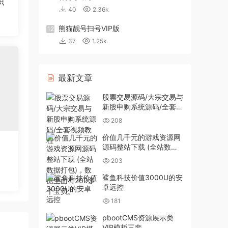
织
40
2.36k
熊猫靓号扫号VIP版
12
37
1.25k
最新文章
股票交易源码/大宗交易与
新股申购系统源码/全套视
频教程
208
价值几千元的游戏资源网
源码整站下载 (全站数据
打包)，数据里面有200多
203
个宝贝。
鲨鱼科技价值3000U的安
卓远控
181
pbootCMS资源展示类
VIP模板三套