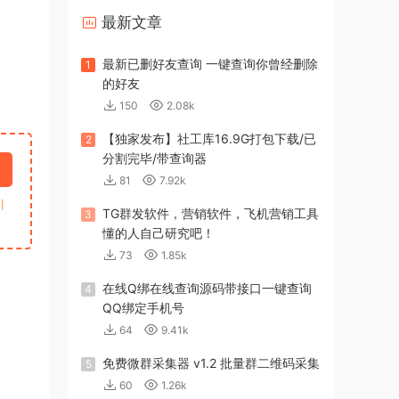
最新文章
最新已删好友查询 一键查询你曾经删除
1
的好友
150
2.08k
【独家发布】社工库16.9G打包下载/已
2
分割完毕/带查询器
81
7.92k
引
TG群发软件，营销软件，飞机营销工具
3
懂的人自己研究吧！
73
1.85k
在线Q绑在线查询源码带接口一键查询
4
QQ绑定手机号
64
9.41k
免费微群采集器 v1.2 批量群二维码采集
5
60
1.26k