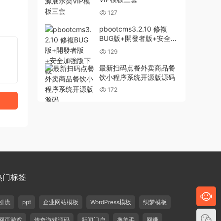
127
pbootcms3.2.10 修複
BUG版+開發者版+安全加
強版下載
129
最新扫码点餐外卖商品餐
饮小程序系统开源版源码
172
热门标签
引流
ppt
企业网站模板
WordPress模板
织梦模板
网页游戏
传奇游戏源码
新闻门户
撸羊毛
网赚