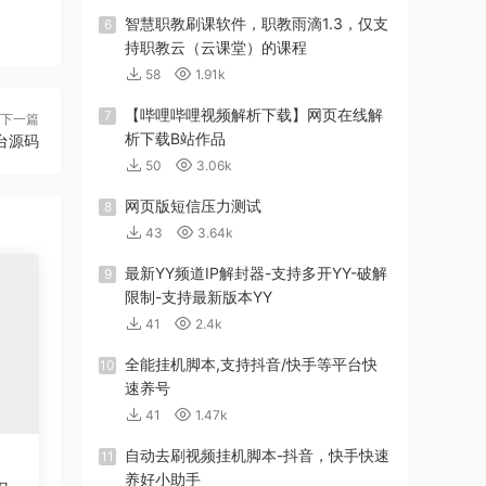
智慧职教刷课软件，职教雨滴1.3，仅支
6
持职教云（云课堂）的课程
58
1.91k
【哔哩哔哩视频解析下载】网页在线解
7
下一篇
析下载B站作品
台源码
50
3.06k
网页版短信压力测试
8
43
3.64k
最新YY频道IP解封器-支持多开YY-破解
9
限制-支持最新版本YY
41
2.4k
全能挂机脚本,支持抖音/快手等平台快
10
速养号
41
1.47k
自动去刷视频挂机脚本-抖音，快手快速
11
养好小助手