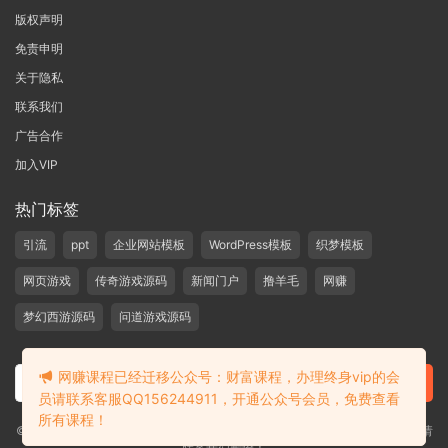
版权声明
免责申明
关于隐私
联系我们
广告合作
加入VIP
热门标签
引流
ppt
企业网站模板
WordPress模板
织梦模板
网页游戏
传奇游戏源码
新闻门户
撸羊毛
网赚
梦幻西游源码
问道游戏源码
网赚课程已经迁移公众号：财富课程，办理终身vip的会
员请联系客服QQ156244911，开通公众号会员，免费查看
所有课程！
©2019-2020 愁资源 站内大部分资源收集于网络，若侵犯了您的合法权益，请