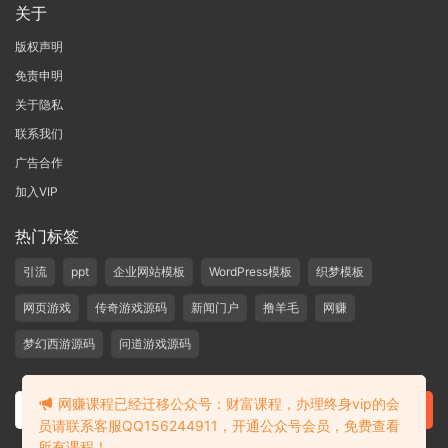
关于
版权声明
免责申明
关于隐私
联系我们
广告合作
加入VIP
热门标签
引流
ppt
企业网站模板
WordPress模板
织梦模板
网页游戏
传奇游戏源码
新闻门户
撸羊毛
网赚
梦幻西游源码
问道游戏源码
网赚课程已经迁移公众号：财富课程，办理终身vip的会
员请联系客服QQ156244911，开通公众号会员，免费查看
所有课程！