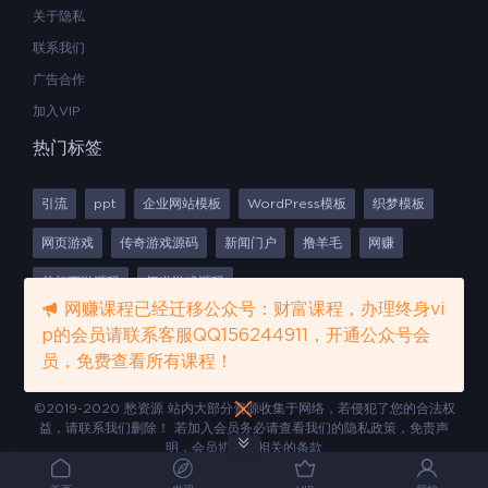
关于隐私
联系我们
广告合作
加入VIP
热门标签
引流
ppt
企业网站模板
WordPress模板
织梦模板
网页游戏
传奇游戏源码
新闻门户
撸羊毛
网赚
梦幻西游源码
问道游戏源码
网赚课程已经迁移公众号：财富课程，办理终身vi
p的会员请联系客服QQ156244911，开通公众号会
员，免费查看所有课程！
©2019-2020 愁资源 站内大部分资源收集于网络，若侵犯了您的合法权
益，请联系我们删除！ 若加入会员务必请查看我们的隐私政策，免责声
明，会员协议等相关的条款