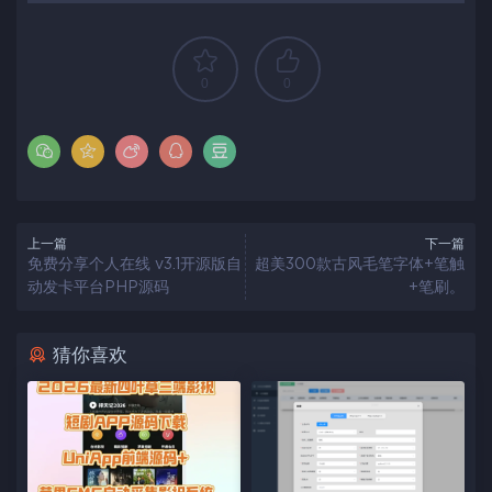
0
0
上一篇
下一篇
免费分享个人在线 v3.1开源版自
超美300款古风毛笔字体+笔触
动发卡平台PHP源码
+笔刷。
猜你喜欢