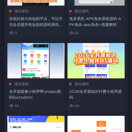
项目源码
项目源码
目前比较火的短剧平台，可以不
免杀系统 APK免杀系统源码 A
充会员看所有短剧的源码系统，
PK免杀 app免杀+搭建教程
11
56
项目源码
项目源码
全开源装修小程序带uniapp源
2026全开源知识付费小程序源
码fastadmin
码
46
46