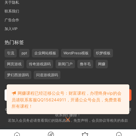
关于隐私
联系我们
广告合作
加入VIP
热门标签
引流
ppt
企业网站模板
WordPress模板
织梦模板
网页游戏
传奇游戏源码
新闻门户
撸羊毛
网赚
梦幻西游源码
问道游戏源码
网赚课程已经迁移公众号：财富课程，办理终身vip的会
员请联系客服QQ156244911，开通公众号会员，免费查看
所有课程！
©2019-2020 愁资源 站内大部分资源收集于网络，若侵犯了您的合法权益，请
联系我们删除！
若加入会员务必请查看我们的隐私政策，免责声明，会员协议等相关的条款