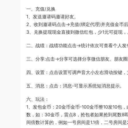
一、充值/兑换
1、发送邀请码邀请好友。
2、收到邀请码点击→充值(绑定代理)并充值金币
3、兑换提现现金直接到微信红包，少1元可提现，
二、战绩：战绩功能点击→统计依次可查看个人发
三、分享:点击→分享可选择分享微信朋友、朋友
四、设置：点击设置可调声音大小左右滑动按键，
五、消息：点击：消息-可显示系统短消息提示。
六、玩法：
1、发包金币：20金币金币-100金币整10发10
数，如：30金币，雷点8，抢包者如果抢到尾数8即
间倍数计算的，例如一号房间是1.1倍，二号房间是2