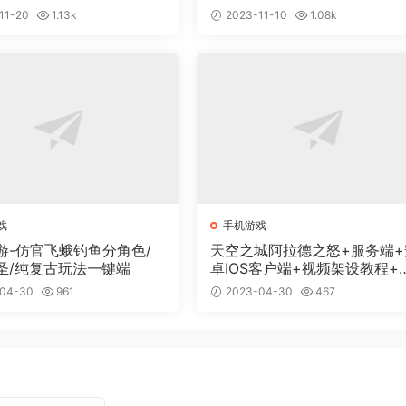
11-20
1.13k
2023-11-10
1.08k
戏
手机游戏
游-仿官飞蛾钓鱼分角色/
天空之城阿拉德之怒+服务端+
圣/纯复古玩法一键端
卓IOS客户端+视频架设教程+
功能运营后台
04-30
961
2023-04-30
467