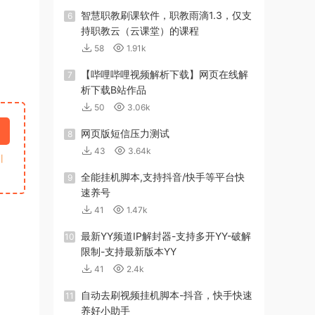
智慧职教刷课软件，职教雨滴1.3，仅支
6
持职教云（云课堂）的课程
58
1.91k
【哔哩哔哩视频解析下载】网页在线解
7
析下载B站作品
50
3.06k
网页版短信压力测试
8
43
3.64k
引
全能挂机脚本,支持抖音/快手等平台快
9
速养号
41
1.47k
最新YY频道IP解封器-支持多开YY-破解
10
限制-支持最新版本YY
41
2.4k
自动去刷视频挂机脚本-抖音，快手快速
11
养好小助手