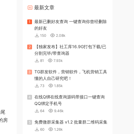
最新文章
最新已删好友查询 一键查询你曾经删除
1
的好友
150
2.08k
【独家发布】社工库16.9G打包下载/已
2
分割完毕/带查询器
81
7.93k
TG群发软件，营销软件，飞机营销工具
3
懂的人自己研究吧！
73
1.85k
在线Q绑在线查询源码带接口一键查询
4
QQ绑定手机号
64
9.46k
的尾
的房
免费微群采集器 v1.2 批量群二维码采集
5
60
1.26k