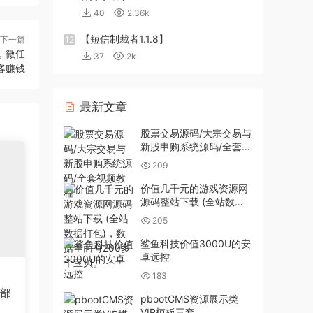
40
2.36k
【短信制裁者1.1.8】
下一篇
12
，微任
37
2k
客赚钱
最新文章
股票交易源码/大宗交易与
新股申购系统源码/全套视
频教程
209
价值几千元的游戏资源网
源码整站下载 (全站数据
打包)，数据里面有200多
205
个宝贝。
鲨鱼科技价值3000U的安
卓远控
183
全部
pbootCMS资源展示类
VIP模板三套