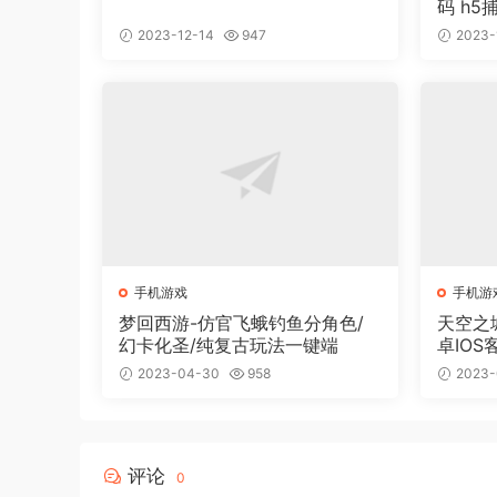
码 h5
2023-12-14
947
2023-
手机游戏
手机游
梦回西游-仿官飞蛾钓鱼分角色/
天空之
幻卡化圣/纯复古玩法一键端
卓IO
功能运
2023-04-30
958
2023-
评论
0