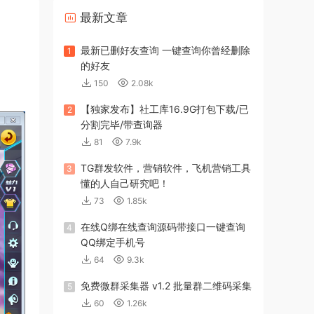
最新文章
最新已删好友查询 一键查询你曾经删除
1
的好友
150
2.08k
【独家发布】社工库16.9G打包下载/已
2
分割完毕/带查询器
81
7.9k
TG群发软件，营销软件，飞机营销工具
3
懂的人自己研究吧！
73
1.85k
在线Q绑在线查询源码带接口一键查询
4
QQ绑定手机号
64
9.3k
免费微群采集器 v1.2 批量群二维码采集
5
60
1.26k