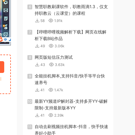
智慧职教刷课软件，职教雨滴1.3，仅支
6
持职教云（云课堂）的课程
58
1.91k
【哔哩哔哩视频解析下载】网页在线解
7
析下载B站作品
49
3.06k
网页版短信压力测试
8
43
3.63k
全能挂机脚本,支持抖音/快手等平台快
9
引
速养号
41
1.47k
最新YY频道IP解封器-支持多开YY-破解
10
限制-支持最新版本YY
41
2.39k
自动去刷视频挂机脚本-抖音，快手快速
11
养好小助手