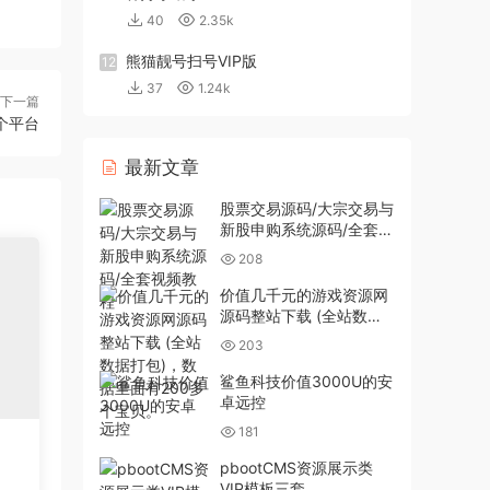
40
2.35k
熊猫靓号扫号VIP版
12
37
1.24k
下一篇
个平台
最新文章
股票交易源码/大宗交易与
新股申购系统源码/全套视
频教程
208
价值几千元的游戏资源网
源码整站下载 (全站数据
打包)，数据里面有200多
203
个宝贝。
鲨鱼科技价值3000U的安
卓远控
181
pbootCMS资源展示类
端
VIP模板三套