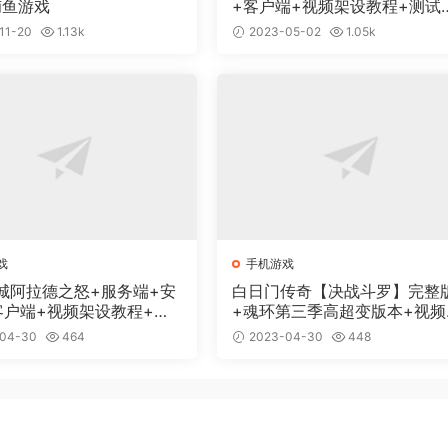
捕鱼游戏
+客户端+视频架设教程+测试
值网页
11-20
1.13k
2023-05-02
1.05k
戏
手机游戏
城阿拉德之怒+服务端+安
白日门传奇【决战斗罗】完整
S客户端+视频架设教程+全
+魂环第三季高超变版本+视频
营后台
程+GM物品充值后台
04-30
464
2023-04-30
448