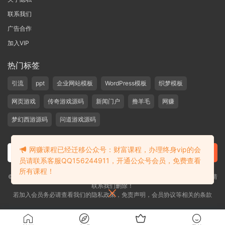
联系我们
广告合作
加入VIP
热门标签
引流
ppt
企业网站模板
WordPress模板
织梦模板
网页游戏
传奇游戏源码
新闻门户
撸羊毛
网赚
梦幻西游源码
问道游戏源码
网赚课程已经迁移公众号：财富课程，办理终身vip的会
员请联系客服QQ156244911，开通公众号会员，免费查看
所有课程！
©2019-2020 愁资源 站内大部分资源收集于网络，若侵犯了您的合法权益，请
联系我们删除！
若加入会员务必请查看我们的隐私政策，免责声明，会员协议等相关的条款