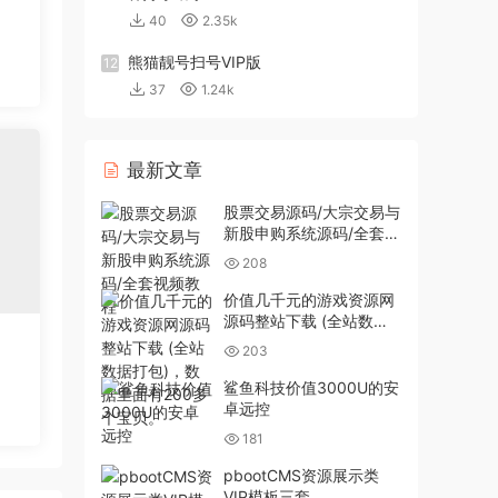
40
2.35k
熊猫靓号扫号VIP版
12
37
1.24k
最新文章
股票交易源码/大宗交易与
新股申购系统源码/全套视
频教程
208
价值几千元的游戏资源网
源码整站下载 (全站数据
打包)，数据里面有200多
203
个宝贝。
鲨鱼科技价值3000U的安
卓远控
181
pbootCMS资源展示类
VIP模板三套