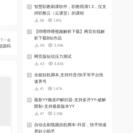
智慧职教刷课软件，职教雨滴1.3，仅支
6
持职教云（云课堂）的课程
58
1.91k
【哔哩哔哩视频解析下载】网页在线解
7
析下载B站作品
下一篇
49
3.06k
能源码
网页版短信压力测试
8
43
3.63k
全能挂机脚本,支持抖音/快手等平台快
9
速养号
41
1.47k
最新YY频道IP解封器-支持多开YY-破解
10
限制-支持最新版本YY
41
2.39k
自动去刷视频挂机脚本-抖音，快手快速
11
养好小助手