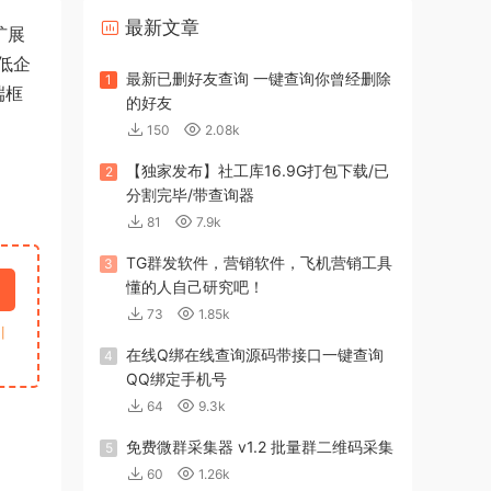
最新文章
扩展
低企
最新已删好友查询 一键查询你曾经删除
1
端框
的好友
150
2.08k
【独家发布】社工库16.9G打包下载/已
2
分割完毕/带查询器
81
7.9k
TG群发软件，营销软件，飞机营销工具
3
懂的人自己研究吧！
73
1.85k
引
在线Q绑在线查询源码带接口一键查询
4
QQ绑定手机号
64
9.3k
免费微群采集器 v1.2 批量群二维码采集
5
60
1.26k