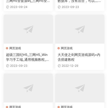
三网H5全套源码_三网H5全网
数据库，没有后台，可以二开
通雷霆传奇手游_服务端_前端
的HTML源码
2023-09-24
2023-09-23
_表格
网页游戏
网页游戏
超级三国纪H5_三网H5_Win
大天使之剑网页游戏源码+内
学习手工端_通用视频教程_G
含搭建教程
M充值物品后台
2023-09-23
2022-12-29
网页游戏
网页游戏