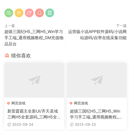
上一篇
下一篇
超级三国纪H5_三网H5_Win学习
运营版小说APP软件源码/小说网
手工端_通用视频教程_GM充值物
站源码/自带在线采集功能
品后台
猜你喜欢
网页游戏
网页游戏
新雷霆霸主全新UI/齐天圣域
超级三国纪H5_三网H5_Win
三网H5全套源码_三网H5全网
学习手工端_通用视频教程_G
通雷霆传奇手游_服务端_前端
M充值物品后台
2023-09-24
2023-09-23
_表格