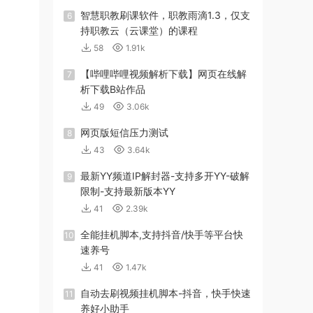
智慧职教刷课软件，职教雨滴1.3，仅支
6
持职教云（云课堂）的课程
58
1.91k
【哔哩哔哩视频解析下载】网页在线解
7
析下载B站作品
49
3.06k
网页版短信压力测试
8
43
3.64k
最新YY频道IP解封器-支持多开YY-破解
9
限制-支持最新版本YY
41
2.39k
全能挂机脚本,支持抖音/快手等平台快
10
速养号
41
1.47k
自动去刷视频挂机脚本-抖音，快手快速
11
养好小助手