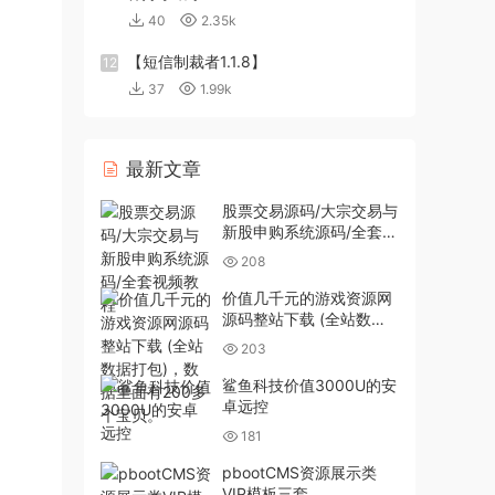
40
2.35k
【短信制裁者1.1.8】
12
37
1.99k
最新文章
股票交易源码/大宗交易与
新股申购系统源码/全套视
频教程
208
价值几千元的游戏资源网
源码整站下载 (全站数据
打包)，数据里面有200多
203
个宝贝。
鲨鱼科技价值3000U的安
卓远控
181
pbootCMS资源展示类
VIP模板三套