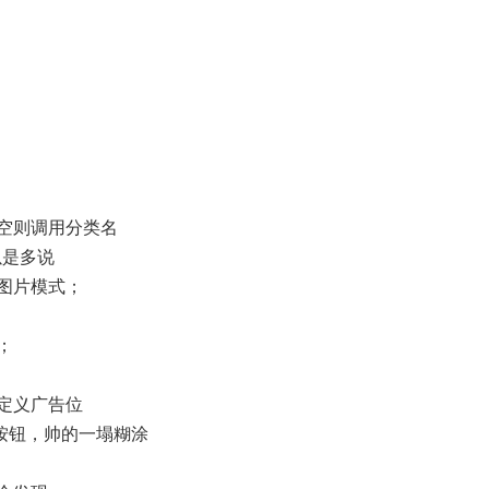
空则调用分类名
以是多说
图片模式；
；
定义广告位
按钮，帅的一塌糊涂