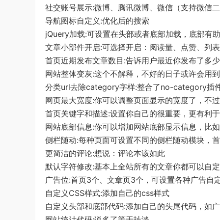
社交账号展示:微博、腾讯微博、微信（支持微信
导航图标自定义:优化后的搜索
jQuery加载:可设置在头部或者底部加载，底部
文章小部件开启:可选择开启：阅读量、点赞、列
首页近期发布文章数目:告诉用户最近你发布了多
网站整体变灰:这个不解释，不好的日子或许会用到
分类url去除category字样:整合了no-categ
网页最大宽度:你可以调整页面显示的宽度了，不
首页关键字和描述:设置你自己的很重要，更有利于
网站底部信息:你可以增加网站底部显示信息，比
侧栏随动:每种页面可设置不同的侧栏随动模块，首
更简洁的评论:想说：评论本该如此
默认字符修改:基本上全站所有的文章你都可以自
广告位:首页3个、文章页3个，可设置各种广告自
自定义CSS样式:添加自己的css样式
自定义头部和底部代码:添加自己的头尾代码，如
网站统计代码:说多了等于扯淡