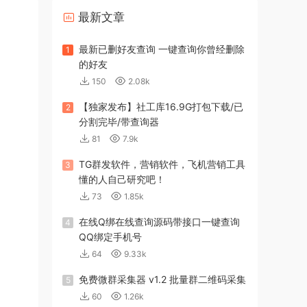
最新文章
最新已删好友查询 一键查询你曾经删除
1
的好友
150
2.08k
【独家发布】社工库16.9G打包下载/已
2
分割完毕/带查询器
81
7.9k
TG群发软件，营销软件，飞机营销工具
3
懂的人自己研究吧！
73
1.85k
在线Q绑在线查询源码带接口一键查询
4
QQ绑定手机号
64
9.33k
免费微群采集器 v1.2 批量群二维码采集
5
60
1.26k