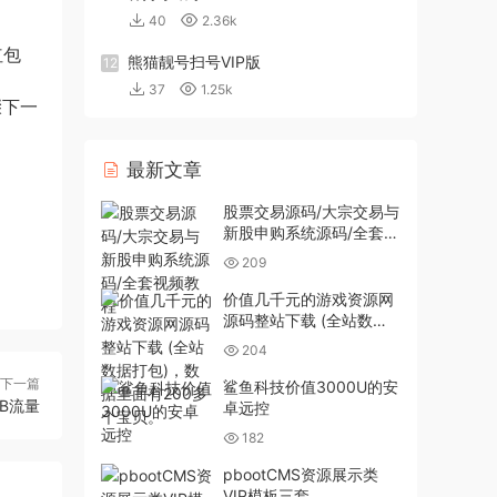
40
2.36k
红包
熊猫靓号扫号VIP版
12
37
1.25k
骤下一
最新文章
股票交易源码/大宗交易与
新股申购系统源码/全套视
频教程
209
价值几千元的游戏资源网
源码整站下载 (全站数据
打包)，数据里面有200多
204
个宝贝。
下一篇
鲨鱼科技价值3000U的安
B流量
卓远控
182
pbootCMS资源展示类
VIP模板三套