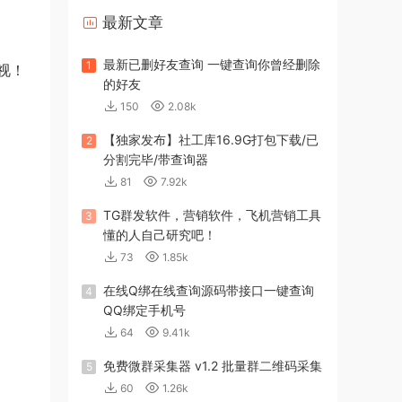
最新文章
最新已删好友查询 一键查询你曾经删除
1
视！
的好友
150
2.08k
【独家发布】社工库16.9G打包下载/已
2
分割完毕/带查询器
81
7.92k
TG群发软件，营销软件，飞机营销工具
3
懂的人自己研究吧！
73
1.85k
在线Q绑在线查询源码带接口一键查询
4
QQ绑定手机号
64
9.41k
免费微群采集器 v1.2 批量群二维码采集
5
60
1.26k