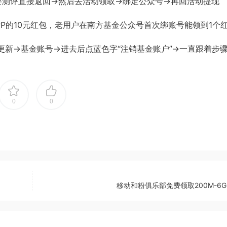
要测评直接返回->然后去活动领取->绑定公众号->再回活动提现
P的10元红包，老用户在南方基金公众号首次绑账号能领到1个
新->基金账号->进去后点蓝色字“注销基金账户”->一直跟着步
0
0
移动和粉俱乐部免费领取200M-6G