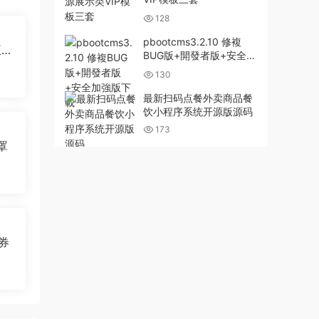
128
pbootcms3.2.10 修複
臣氏
BUG版+開發者版+安全加
強版下載
130
最新扫码点餐外卖商品餐
饮小程序系统开源版源码
173
罩
券