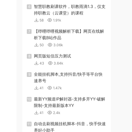
智慧职教刷课软件，职教雨滴1.3，仅支
6
持职教云（云课堂）的课程
58
1.91k
【哔哩哔哩视频解析下载】网页在线解
7
析下载B站作品
50
3.06k
网页版短信压力测试
8
43
3.64k
全能挂机脚本,支持抖音/快手等平台快
9
速养号
41
1.47k
最新YY频道IP解封器-支持多开YY-破解
10
限制-支持最新版本YY
41
2.4k
自动去刷视频挂机脚本-抖音，快手快速
11
养好小助手