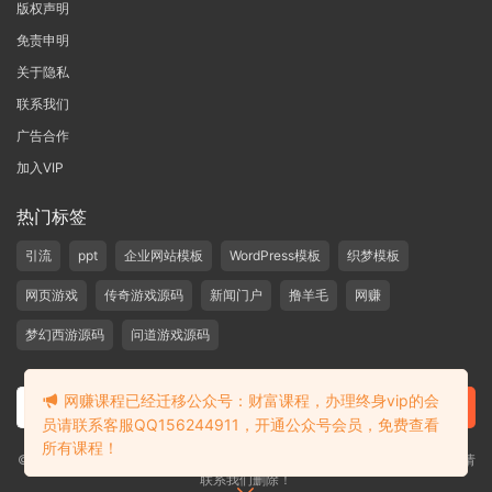
版权声明
免责申明
关于隐私
联系我们
广告合作
加入VIP
热门标签
引流
ppt
企业网站模板
WordPress模板
织梦模板
网页游戏
传奇游戏源码
新闻门户
撸羊毛
网赚
梦幻西游源码
问道游戏源码
网赚课程已经迁移公众号：财富课程，办理终身vip的会
员请联系客服QQ156244911，开通公众号会员，免费查看
所有课程！
©2019-2020 愁资源 站内大部分资源收集于网络，若侵犯了您的合法权益，请
联系我们删除！