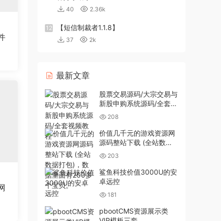
40
2.36k
【短信制裁者1.1.8】
12
件
37
2k
最新文章
股票交易源码/大宗交易与
新股申购系统源码/全套视
频教程
208
价值几千元的游戏资源网
源码整站下载 (全站数据
打包)，数据里面有200多
203
个宝贝。
鲨鱼科技价值3000U的安
卓远控
网
181
pbootCMS资源展示类
VIP模板三套