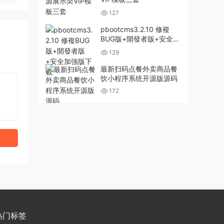
127
pbootcms3.2.10 修複
BUG版+開發者版+安全加
強版下載
129
最新扫码点餐外卖商品餐
饮小程序系统开源版源码
172
热门标签