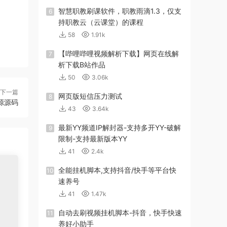
智慧职教刷课软件，职教雨滴1.3，仅支
6
持职教云（云课堂）的课程
58
1.91k
【哔哩哔哩视频解析下载】网页在线解
7
析下载B站作品
50
3.06k
下一篇
网页版短信压力测试
8
开源源码
43
3.64k
最新YY频道IP解封器-支持多开YY-破解
9
限制-支持最新版本YY
41
2.4k
全能挂机脚本,支持抖音/快手等平台快
10
速养号
41
1.47k
自动去刷视频挂机脚本-抖音，快手快速
11
养好小助手