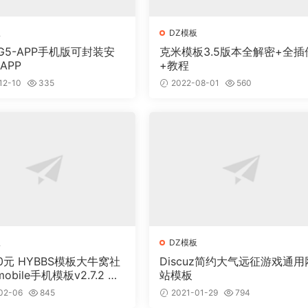
板
DZ模板
NG5-APP手机版可封装安
克米模板3.5版本全解密+全插
APP
+教程
12-10
335
2022-08-01
560
板
DZ模板
0元 HYBBS模板大牛窝社
Discuz简约大气远征游戏通用
obile手机模板v2.7.2 免
站模板
02-06
845
2021-01-29
794