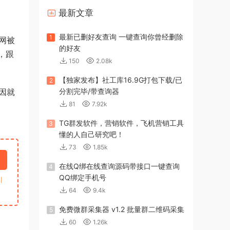
最新文章
最新已删好友查询 一键查询你曾经删除
1
网被
的好友
，跟
150
2.08k
【独家发布】社工库16.9G打包下载/已
2
因就
分割完毕/带查询器
81
7.92k
TG群发软件，营销软件，飞机营销工具
3
懂的人自己研究吧！
73
1.85k
在线Q绑在线查询源码带接口一键查询
4
QQ绑定手机号
引
64
9.4k
免费微群采集器 v1.2 批量群二维码采集
5
60
1.26k