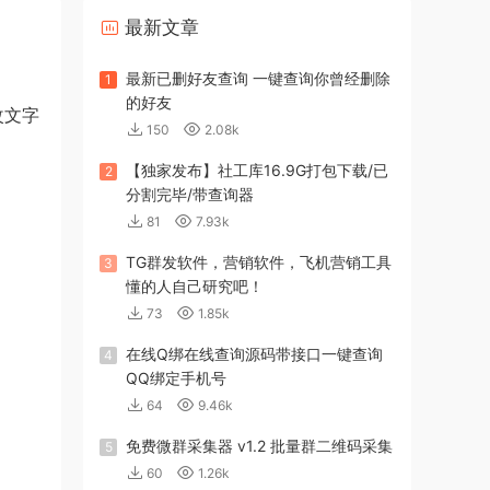
最新文章
最新已删好友查询 一键查询你曾经删除
1
的好友
改文字
150
2.08k
【独家发布】社工库16.9G打包下载/已
2
分割完毕/带查询器
81
7.93k
TG群发软件，营销软件，飞机营销工具
3
懂的人自己研究吧！
73
1.85k
在线Q绑在线查询源码带接口一键查询
4
QQ绑定手机号
64
9.46k
免费微群采集器 v1.2 批量群二维码采集
5
60
1.26k