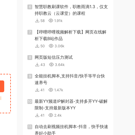
智慧职教刷课软件，职教雨滴1.3，仅支
6
持职教云（云课堂）的课程
58
1.91k
【哔哩哔哩视频解析下载】网页在线解
7
析下载B站作品
50
3.06k
网页版短信压力测试
8
43
3.64k
全能挂机脚本,支持抖音/快手等平台快
9
速养号
41
1.47k
引
最新YY频道IP解封器-支持多开YY-破解
10
限制-支持最新版本YY
41
2.4k
自动去刷视频挂机脚本-抖音，快手快速
11
养好小助手