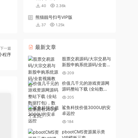
40
2.36k
熊猫靓号扫号VIP版
12
37
1.25k
最新文章
下一篇
+小程序
股票交易源码/大宗交易与
新股申购系统源码/全套视
频教程
209
价值几千元的游戏资源网
源码整站下载 (全站数据
打包)，数据里面有200多
205
个宝贝。
鲨鱼科技价值3000U的安
卓远控
184
pbootCMS资源展示类
VIP模板三套