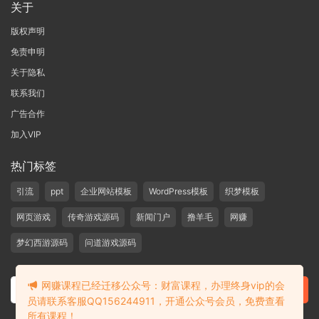
关于
版权声明
免责申明
关于隐私
联系我们
广告合作
加入VIP
热门标签
引流
ppt
企业网站模板
WordPress模板
织梦模板
网页游戏
传奇游戏源码
新闻门户
撸羊毛
网赚
梦幻西游源码
问道游戏源码
网赚课程已经迁移公众号：财富课程，办理终身vip的会
员请联系客服QQ156244911，开通公众号会员，免费查看
所有课程！