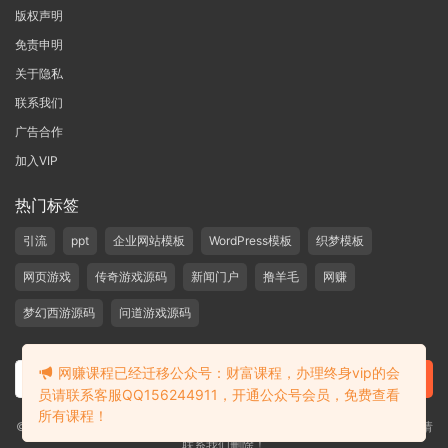
版权声明
免责申明
关于隐私
联系我们
广告合作
加入VIP
热门标签
引流
ppt
企业网站模板
WordPress模板
织梦模板
网页游戏
传奇游戏源码
新闻门户
撸羊毛
网赚
梦幻西游源码
问道游戏源码
网赚课程已经迁移公众号：财富课程，办理终身vip的会
员请联系客服QQ156244911，开通公众号会员，免费查看
所有课程！
©2019-2020 愁资源 站内大部分资源收集于网络，若侵犯了您的合法权益，请
联系我们删除！