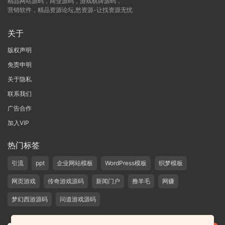
精品网站源码，商业源码，游戏棋牌源码，
营销软件，精品资源论坛,愁资源-让找资源无忧
关于
版权声明
免责申明
关于隐私
联系我们
广告合作
加入VIP
热门标签
引流
ppt
企业网站模板
WordPress模板
织梦模板
网页游戏
传奇游戏源码
新闻门户
撸羊毛
网赚
梦幻西游源码
问道游戏源码