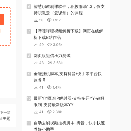
智慧职教刷课软件，职教雨滴1.3，仅支
6
持职教云（云课堂）的课程
58
1.91k
引
【哔哩哔哩视频解析下载】网页在线解
7
析下载B站作品
49
3.06k
网页版短信压力测试
8
43
3.63k
全能挂机脚本,支持抖音/快手等平台快
9
速养号
41
1.47k
最新YY频道IP解封器-支持多开YY-破解
10
限制-支持最新版本YY
41
2.39k
下一篇
ss主题
自动去刷视频挂机脚本-抖音，快手快速
11
养好小助手