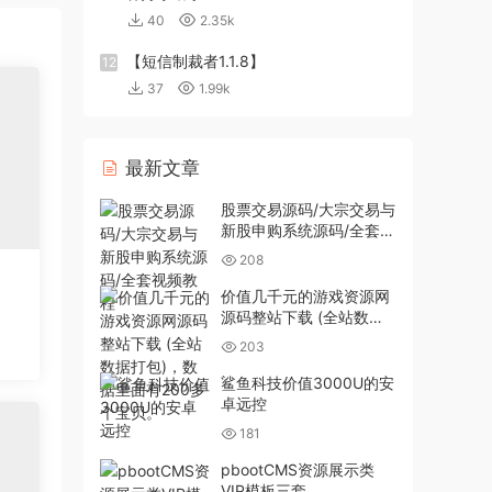
40
2.35k
【短信制裁者1.1.8】
12
37
1.99k
最新文章
股票交易源码/大宗交易与
新股申购系统源码/全套视
频教程
208
价值几千元的游戏资源网
源码整站下载 (全站数据
打包)，数据里面有200多
203
个宝贝。
鲨鱼科技价值3000U的安
卓远控
181
pbootCMS资源展示类
VIP模板三套