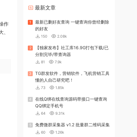
最新文章
最新已删好友查询 一键查询你曾经删除
1
操作
的好友
大、
150
2.08k
【独家发布】社工库16.9G打包下载/已
2
分割完毕/带查询器
81
7.9k
TG群发软件，营销软件，飞机营销工具
3
懂的人自己研究吧！
73
1.85k
在线Q绑在线查询源码带接口一键查询
4
QQ绑定手机号
64
9.31k
免费微群采集器 v1.2 批量群二维码采集
5
60
1.26k