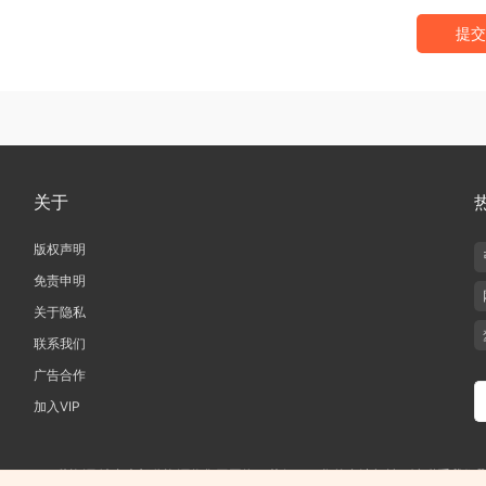
提交
关于
版权声明
免责申明
关于隐私
联系我们
广告合作
加入VIP
019-2020 愁资源 站内大部分资源收集于网络，若侵犯了您的合法权益，请联系我们