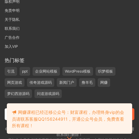
版权声明
免责申明
关于隐私
联系我们
广告合作
加入VIP
热门标签
引流
ppt
企业网站模板
WordPress模板
织梦模板
网页游戏
传奇游戏源码
新闻门户
撸羊毛
网赚
梦幻西游源码
问道游戏源码
网赚课程已经迁移公众号：财富课程，办理终身vip的会
员请联系客服QQ156244911，开通公众号会员，免费查看
所有课程！
©2019-2020 愁资源 站内大部分资源收集于网络，若侵犯了您的合法权益，请
联系我们删除！