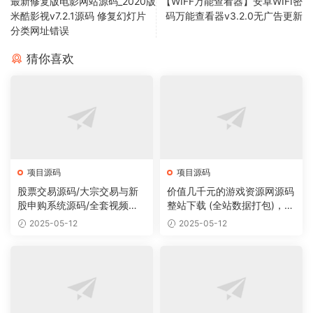
最新修复版电影网站源码_2020版
【WIFF万能查看器】安卓WIFI密
米酷影视v7.2.1源码 修复幻灯片
码万能查看器v3.2.0无广告更新
分类网址错误
猜你喜欢
项目源码
项目源码
股票交易源码/大宗交易与新
价值几千元的游戏资源网源码
股申购系统源码/全套视频教
整站下载 (全站数据打包)，数
程
据里面有200多个宝贝。
2025-05-12
2025-05-12