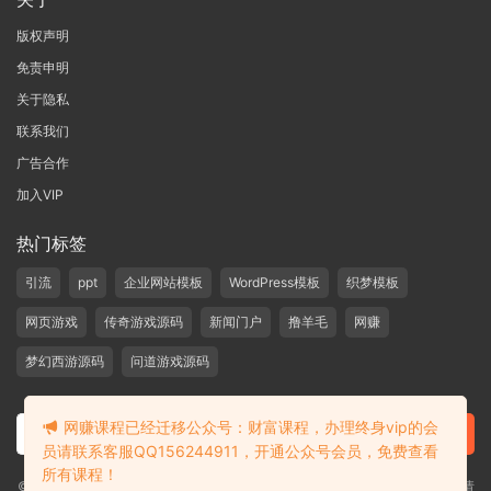
版权声明
免责申明
关于隐私
联系我们
广告合作
加入VIP
热门标签
引流
ppt
企业网站模板
WordPress模板
织梦模板
网页游戏
传奇游戏源码
新闻门户
撸羊毛
网赚
梦幻西游源码
问道游戏源码
网赚课程已经迁移公众号：财富课程，办理终身vip的会
员请联系客服QQ156244911，开通公众号会员，免费查看
所有课程！
©2019-2020 愁资源 站内大部分资源收集于网络，若侵犯了您的合法权益，请