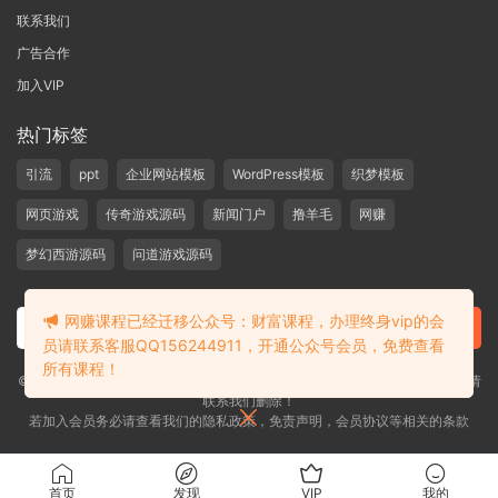
联系我们
广告合作
加入VIP
热门标签
引流
ppt
企业网站模板
WordPress模板
织梦模板
网页游戏
传奇游戏源码
新闻门户
撸羊毛
网赚
梦幻西游源码
问道游戏源码
网赚课程已经迁移公众号：财富课程，办理终身vip的会
员请联系客服QQ156244911，开通公众号会员，免费查看
所有课程！
©2019-2020 愁资源 站内大部分资源收集于网络，若侵犯了您的合法权益，请
联系我们删除！
若加入会员务必请查看我们的隐私政策，免责声明，会员协议等相关的条款
首页
发现
VIP
我的