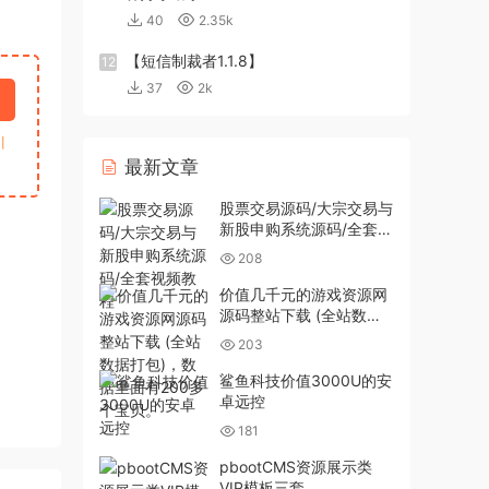
40
2.35k
【短信制裁者1.1.8】
12
37
2k
引
最新文章
股票交易源码/大宗交易与
新股申购系统源码/全套视
频教程
208
价值几千元的游戏资源网
源码整站下载 (全站数据
打包)，数据里面有200多
203
个宝贝。
鲨鱼科技价值3000U的安
卓远控
181
pbootCMS资源展示类
VIP模板三套