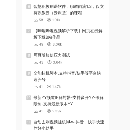
智慧职教刷课软件，职教雨滴1.3，仅支
6
持职教云（云课堂）的课程
58
1.91k
【哔哩哔哩视频解析下载】网页在线解
7
析下载B站作品
49
3.06k
网页版短信压力测试
8
43
3.64k
全能挂机脚本,支持抖音/快手等平台快
9
速养号
41
1.47k
最新YY频道IP解封器-支持多开YY-破解
10
限制-支持最新版本YY
41
2.39k
自动去刷视频挂机脚本-抖音，快手快速
11
养好小助手