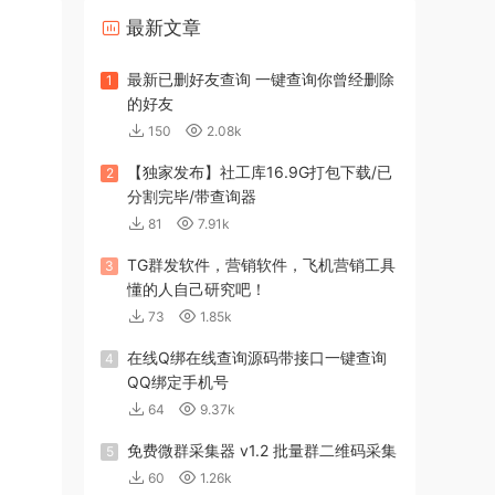
最新文章
最新已删好友查询 一键查询你曾经删除
1
的好友
150
2.08k
【独家发布】社工库16.9G打包下载/已
2
分割完毕/带查询器
81
7.91k
TG群发软件，营销软件，飞机营销工具
3
懂的人自己研究吧！
73
1.85k
在线Q绑在线查询源码带接口一键查询
4
QQ绑定手机号
64
9.37k
免费微群采集器 v1.2 批量群二维码采集
5
60
1.26k