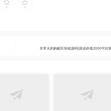
0
0
非常火的蚂蚁区块链源码[俱说价值2000可封装A