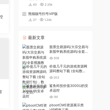
40
2.35k
熊猫靓号扫号VIP版
12
控
37
1.24k
最新文章
股票交易源码/大宗交易与
新股申购系统源码/全套视
频教程
208
价值几千元的游戏资源网
源码整站下载 (全站数据
打包)，数据里面有200多
203
个宝贝。
鲨鱼科技价值3000U的安
卓远控
程
181
pbootCMS资源展示类
VIP模板三套