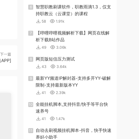
智慧职教刷课软件，职教雨滴1.3，仅支
6
持职教云（云课堂）的课程
58
1.91k
【哔哩哔哩视频解析下载】网页在线解
7
析下载B站作品
49
3.06k
下一篇
网页版短信压力测试
8
PP]
43
3.64k
最新YY频道IP解封器-支持多开YY-破解
9
限制-支持最新版本YY
41
2.39k
全能挂机脚本,支持抖音/快手等平台快
10
速养号
41
1.47k
自动去刷视频挂机脚本-抖音，快手快速
11
养好小助手