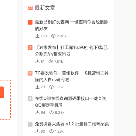
最新文章
最新已删好友查询 一键查询你曾经删除
1
的好友
150
2.08k
【独家发布】社工库16.9G打包下载/已
2
分割完毕/带查询器
81
7.91k
TG群发软件，营销软件，飞机营销工具
3
懂的人自己研究吧！
73
1.85k
在线Q绑在线查询源码带接口一键查询
4
引
QQ绑定手机号
64
9.38k
免费微群采集器 v1.2 批量群二维码采集
5
60
1.26k