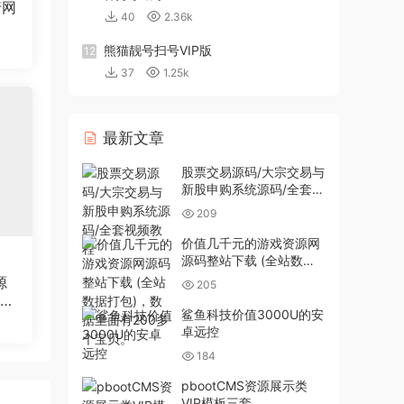
行网
40
2.36k
熊猫靓号扫号VIP版
12
37
1.25k
最新文章
股票交易源码/大宗交易与
新股申购系统源码/全套视
频教程
209
价值几千元的游戏资源网
源码整站下载 (全站数据
打包)，数据里面有200多
源
205
个宝贝。
站织
鲨鱼科技价值3000U的安
卓远控
184
pbootCMS资源展示类
VIP模板三套