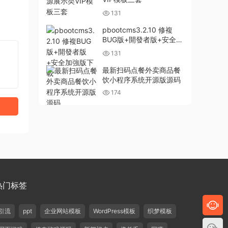
131
pbootcms3.2.10 修複
BUG版+開發者版+安全加
強版下載
131
最新扫码点餐外卖商品餐
饮小程序系统开源版源码
174
热门标签
引流
ppt
企业网站模板
WordPress模板
织梦模板