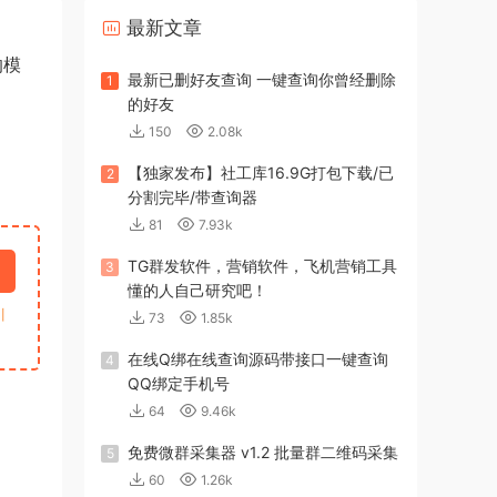
最新文章
的模
最新已删好友查询 一键查询你曾经删除
1
的好友
150
2.08k
【独家发布】社工库16.9G打包下载/已
2
分割完毕/带查询器
81
7.93k
TG群发软件，营销软件，飞机营销工具
3
懂的人自己研究吧！
引
73
1.85k
在线Q绑在线查询源码带接口一键查询
4
QQ绑定手机号
64
9.46k
免费微群采集器 v1.2 批量群二维码采集
5
60
1.26k