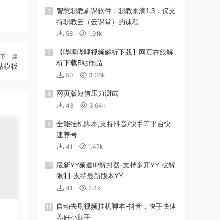
智慧职教刷课软件，职教雨滴1.3，仅支
6
持职教云（云课堂）的课程
58
1.91k
【哔哩哔哩视频解析下载】网页在线解
7
下一篇
析下载B站作品
站模板
50
3.06k
网页版短信压力测试
8
43
3.64k
全能挂机脚本,支持抖音/快手等平台快
9
速养号
41
1.47k
最新YY频道IP解封器-支持多开YY-破解
10
限制-支持最新版本YY
41
2.4k
自动去刷视频挂机脚本-抖音，快手快速
11
养好小助手