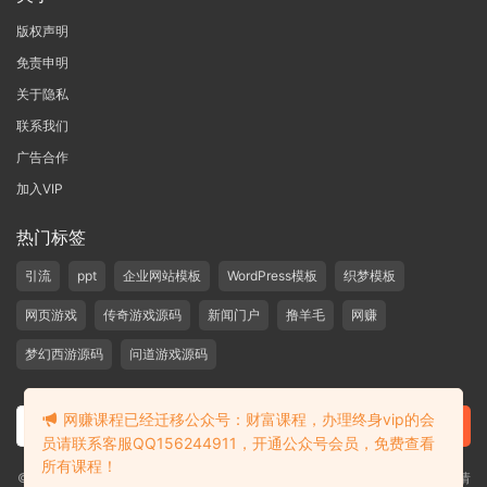
版权声明
免责申明
关于隐私
联系我们
广告合作
加入VIP
热门标签
引流
ppt
企业网站模板
WordPress模板
织梦模板
网页游戏
传奇游戏源码
新闻门户
撸羊毛
网赚
梦幻西游源码
问道游戏源码
网赚课程已经迁移公众号：财富课程，办理终身vip的会
员请联系客服QQ156244911，开通公众号会员，免费查看
所有课程！
©2019-2020 愁资源 站内大部分资源收集于网络，若侵犯了您的合法权益，请