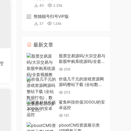
40
2.35k
熊猫靓号扫号VIP版
12
37
1.24k
最新文章
股票交易源码/大宗交易与
新股申购系统源码/全套视
控
频教程
208
价值几千元的游戏资源网
源码整站下载 (全站数据
打包)，数据里面有200多
203
个宝贝。
鲨鱼科技价值3000U的安
卓远控
181
pbootCMS资源展示类
VIP模板三套