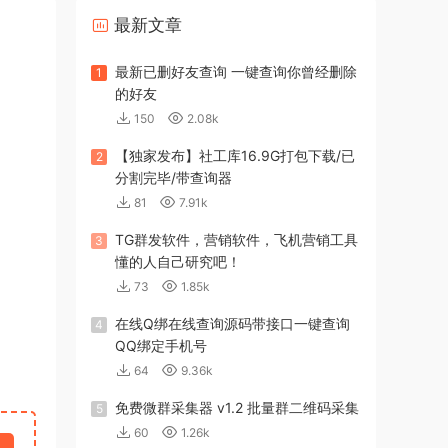
最新文章
最新已删好友查询 一键查询你曾经删除
1
的好友
150
2.08k
【独家发布】社工库16.9G打包下载/已
2
分割完毕/带查询器
81
7.91k
TG群发软件，营销软件，飞机营销工具
3
懂的人自己研究吧！
73
1.85k
在线Q绑在线查询源码带接口一键查询
4
QQ绑定手机号
64
9.36k
免费微群采集器 v1.2 批量群二维码采集
5
60
1.26k