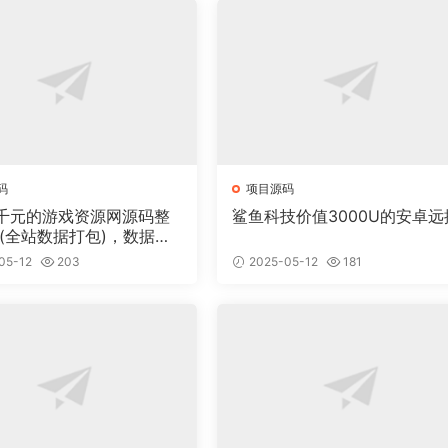
码
项目源码
千元的游戏资源网源码整
鲨鱼科技价值3000U的安卓远
 (全站数据打包)，数据里
00多个宝贝。
05-12
203
2025-05-12
181