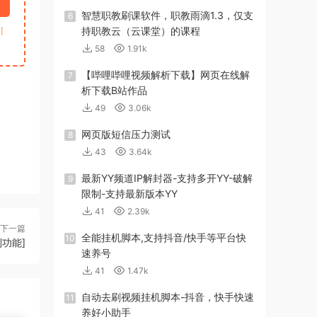
智慧职教刷课软件，职教雨滴1.3，仅支
6
引
持职教云（云课堂）的课程
58
1.91k
【哔哩哔哩视频解析下载】网页在线解
7
析下载B站作品
49
3.06k
网页版短信压力测试
8
43
3.64k
最新YY频道IP解封器-支持多开YY-破解
9
限制-支持最新版本YY
41
2.39k
下一篇
全能挂机脚本,支持抖音/快手等平台快
10
功能]
速养号
41
1.47k
自动去刷视频挂机脚本-抖音，快手快速
11
养好小助手