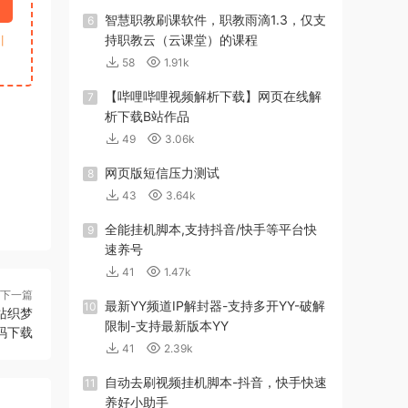
智慧职教刷课软件，职教雨滴1.3，仅支
6
持职教云（云课堂）的课程
引
58
1.91k
【哔哩哔哩视频解析下载】网页在线解
7
析下载B站作品
49
3.06k
网页版短信压力测试
8
43
3.64k
全能挂机脚本,支持抖音/快手等平台快
9
速养号
41
1.47k
下一篇
最新YY频道IP解封器-支持多开YY-破解
10
站织梦
限制-支持最新版本YY
码下载
41
2.39k
自动去刷视频挂机脚本-抖音，快手快速
11
养好小助手