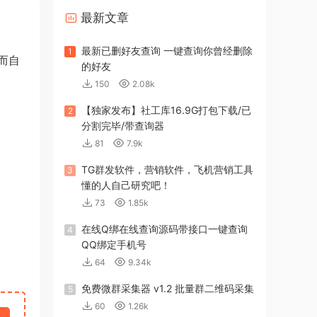
最新文章
最新已删好友查询 一键查询你曾经删除
1
而自
的好友
150
2.08k
【独家发布】社工库16.9G打包下载/已
2
分割完毕/带查询器
81
7.9k
TG群发软件，营销软件，飞机营销工具
3
懂的人自己研究吧！
73
1.85k
在线Q绑在线查询源码带接口一键查询
4
QQ绑定手机号
64
9.34k
免费微群采集器 v1.2 批量群二维码采集
5
60
1.26k