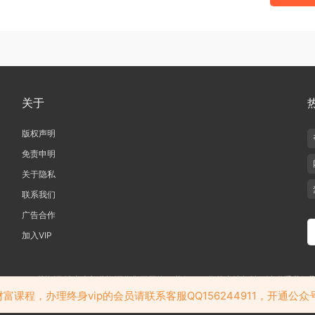
关于
版权声明
免责申明
关于隐私
联系我们
广告合作
加入VIP
019-2020 愁资源 站内大部分资源收集于网络，若侵犯了您的合法权益，请联系我们
若加入会员务必请查看我们的隐私政策，免责声明，会员协议等相关的条款
课程，办理终身vip的会员请联系客服QQ156244911，开通公