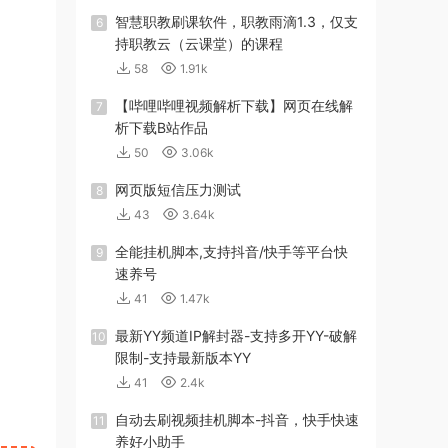
智慧职教刷课软件，职教雨滴1.3，仅支
6
持职教云（云课堂）的课程
58
1.91k
【哔哩哔哩视频解析下载】网页在线解
7
析下载B站作品
50
3.06k
网页版短信压力测试
8
43
3.64k
全能挂机脚本,支持抖音/快手等平台快
9
速养号
41
1.47k
最新YY频道IP解封器-支持多开YY-破解
10
限制-支持最新版本YY
41
2.4k
自动去刷视频挂机脚本-抖音，快手快速
11
养好小助手