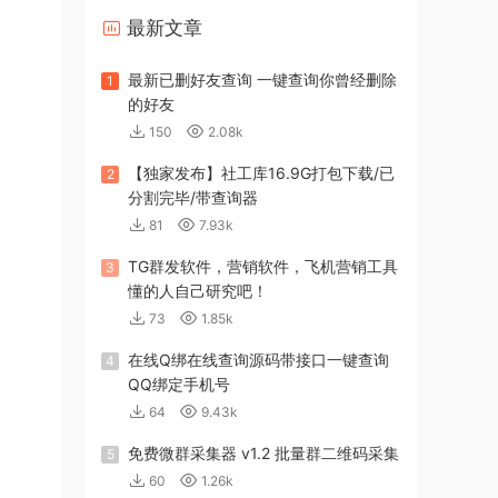
最新文章
最新已删好友查询 一键查询你曾经删除
1
的好友
150
2.08k
【独家发布】社工库16.9G打包下载/已
2
分割完毕/带查询器
81
7.93k
TG群发软件，营销软件，飞机营销工具
3
懂的人自己研究吧！
73
1.85k
在线Q绑在线查询源码带接口一键查询
4
QQ绑定手机号
64
9.43k
免费微群采集器 v1.2 批量群二维码采集
5
60
1.26k