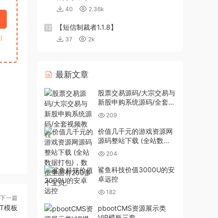
40
2.36k
【短信制裁者1.1.8】
12
引
37
2k
最新文章
股票交易源码/大宗交易与
新股申购系统源码/全套视
频教程
209
价值几千元的游戏资源网
源码整站下载 (全站数据
打包)，数据里面有200多
204
个宝贝。
鲨鱼科技价值3000U的安
卓远控
182
下一篇
T模板
pbootCMS资源展示类
VIP模板三套