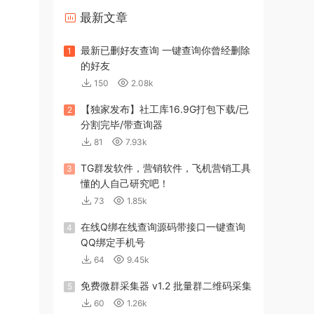
最新文章
最新已删好友查询 一键查询你曾经删除
1
的好友
150
2.08k
【独家发布】社工库16.9G打包下载/已
2
分割完毕/带查询器
81
7.93k
TG群发软件，营销软件，飞机营销工具
3
懂的人自己研究吧！
73
1.85k
在线Q绑在线查询源码带接口一键查询
4
QQ绑定手机号
64
9.45k
免费微群采集器 v1.2 批量群二维码采集
5
60
1.26k