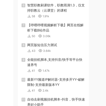
智慧职教刷课软件，职教雨滴1.3，仅支
6
持职教云（云课堂）的课程
58
1.91k
【哔哩哔哩视频解析下载】网页在线解
7
析下载B站作品
50
3.06k
网页版短信压力测试
8
43
3.64k
全能挂机脚本,支持抖音/快手等平台快
9
速养号
41
1.47k
最新YY频道IP解封器-支持多开YY-破解
10
限制-支持最新版本YY
41
2.4k
自动去刷视频挂机脚本-抖音，快手快速
11
养好小助手