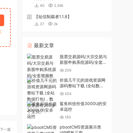
40
2.36k
【短信制裁者1.1.8】
12
37
2k
引
最新文章
股票交易源码/大宗交易与
新股申购系统源码/全套视
频教程
209
价值几千元的游戏资源网
源码整站下载 (全站数据
打包)，数据里面有200多
204
个宝贝。
鲨鱼科技价值3000U的安
卓远控
183
pbootCMS资源展示类
下一篇
VIP模板三套