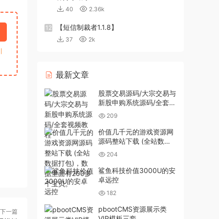
40
2.36k
【短信制裁者1.1.8】
12
37
2k
引
最新文章
股票交易源码/大宗交易与
新股申购系统源码/全套视
频教程
209
价值几千元的游戏资源网
源码整站下载 (全站数据
打包)，数据里面有200多
204
个宝贝。
鲨鱼科技价值3000U的安
卓远控
182
pbootCMS资源展示类
下一篇
VIP模板三套