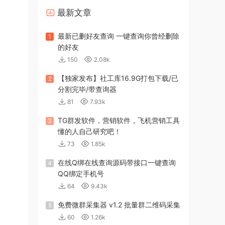
最新文章
最新已删好友查询 一键查询你曾经删除
1
的好友
150
2.08k
【独家发布】社工库16.9G打包下载/已
2
分割完毕/带查询器
81
7.93k
TG群发软件，营销软件，飞机营销工具
3
懂的人自己研究吧！
73
1.85k
在线Q绑在线查询源码带接口一键查询
4
QQ绑定手机号
64
9.43k
免费微群采集器 v1.2 批量群二维码采集
5
60
1.26k