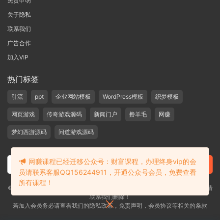
免责申明
关于隐私
联系我们
广告合作
加入VIP
热门标签
引流
ppt
企业网站模板
WordPress模板
织梦模板
网页游戏
传奇游戏源码
新闻门户
撸羊毛
网赚
梦幻西游源码
问道游戏源码
网赚课程已经迁移公众号：财富课程，办理终身vip的会
员请联系客服QQ156244911，开通公众号会员，免费查看
所有课程！
©2019-2020 愁资源 站内大部分资源收集于网络，若侵犯了您的合法权益，请
联系我们删除！
若加入会员务必请查看我们的隐私政策，免责声明，会员协议等相关的条款