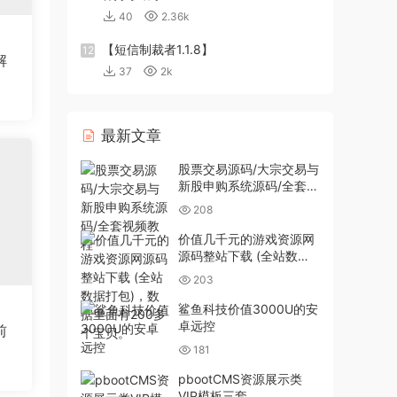
40
2.36k
【短信制裁者1.1.8】
12
解
37
2k
最新文章
股票交易源码/大宗交易与
新股申购系统源码/全套视
频教程
208
价值几千元的游戏资源网
源码整站下载 (全站数据
打包)，数据里面有200多
203
个宝贝。
鲨鱼科技价值3000U的安
卓远控
前
181
pbootCMS资源展示类
VIP模板三套