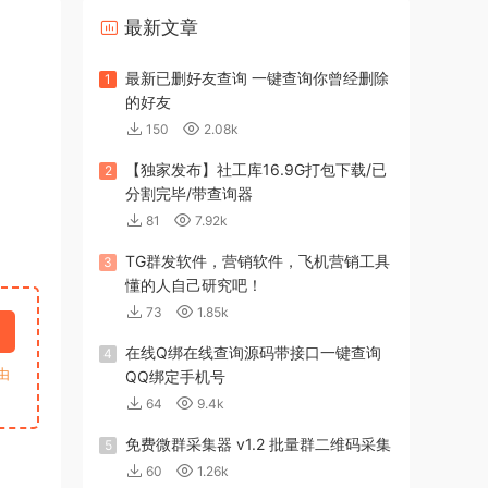
最新文章
最新已删好友查询 一键查询你曾经删除
1
的好友
150
2.08k
【独家发布】社工库16.9G打包下载/已
2
分割完毕/带查询器
81
7.92k
TG群发软件，营销软件，飞机营销工具
3
懂的人自己研究吧！
73
1.85k
在线Q绑在线查询源码带接口一键查询
4
由
QQ绑定手机号
64
9.4k
免费微群采集器 v1.2 批量群二维码采集
5
60
1.26k