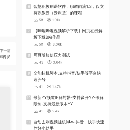
智慧职教刷课软件，职教雨滴1.3，仅支
6
持职教云（云课堂）的课程
58
1.91k
【哔哩哔哩视频解析下载】网页在线解
7
析下载B站作品
50
3.06k
下一篇
网页版短信压力测试
8
量转发
43
3.64k
全能挂机脚本,支持抖音/快手等平台快
9
速养号
41
1.47k
最新YY频道IP解封器-支持多开YY-破解
10
限制-支持最新版本YY
41
2.4k
自动去刷视频挂机脚本-抖音，快手快速
11
养好小助手